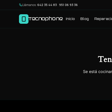
Llámanos:
642 35 44 83
·
951 06 93 36
Tecnophone
Inicio
Blog
Reparaci
Ten
Se está cocinan