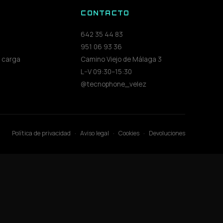
S
CONTACTO
642 35 44 83
951 06 93 36
 carga
Camino Viejo de Málaga 3
L–V 09:30–15:30
@tecnophone_velez
Política de privacidad
·
Aviso legal
·
Cookies
·
Devoluciones