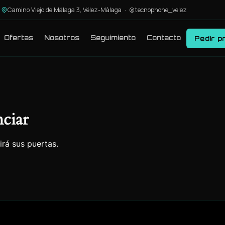
Camino Viejo de Málaga 3, Vélez-Málaga ·
@tecnophone_velez
Ofertas
Nosotros
Seguimiento
Contacto
Pedir p
ciar
irá sus puertas.