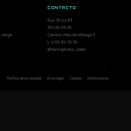
S
CONTACTO
642 35 44 83
951 06 93 36
 carga
Camino Viejo de Málaga 3
L–V 09:30–15:30
@tecnophone_velez
Política de privacidad
·
Aviso legal
·
Cookies
·
Devoluciones