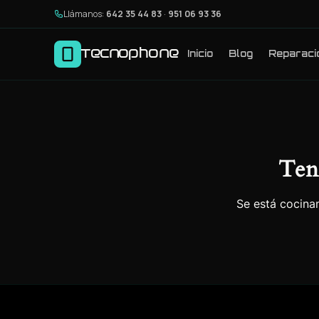
Llámanos:
642 35 44 83
·
951 06 93 36
Tecnophone
Inicio
Blog
Reparaci
Ten
Se está cocinan