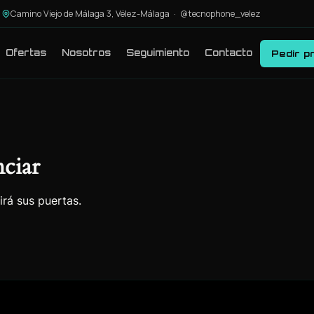
Camino Viejo de Málaga 3, Vélez-Málaga ·
@tecnophone_velez
Ofertas
Nosotros
Seguimiento
Contacto
Pedir p
ciar
irá sus puertas.