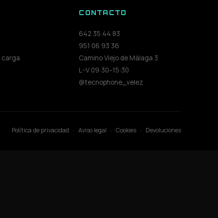
S
CONTACTO
642 35 44 83
951 06 93 36
 carga
Camino Viejo de Málaga 3
L–V 09:30–15:30
@tecnophone_velez
Política de privacidad
·
Aviso legal
·
Cookies
·
Devoluciones