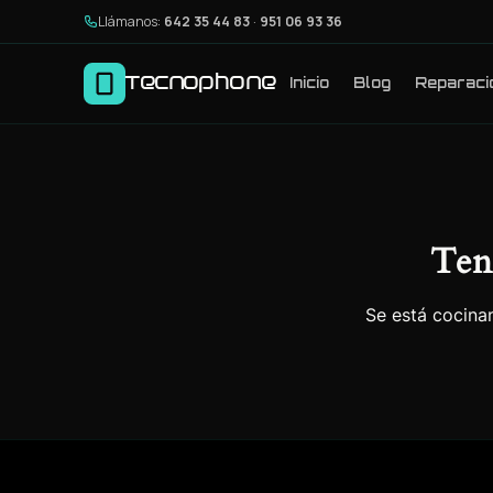
Llámanos:
642 35 44 83
·
951 06 93 36
Tecnophone
Inicio
Blog
Reparaci
Ten
Se está cocinan