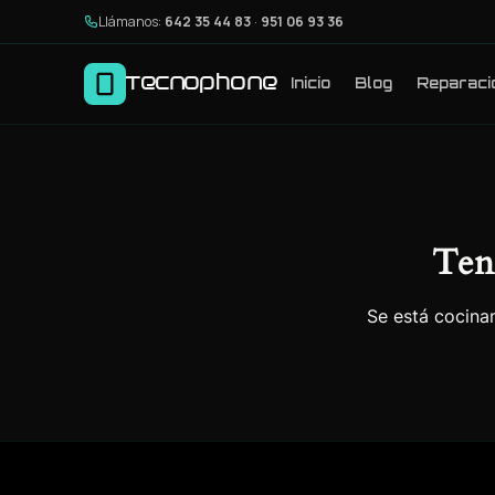
Llámanos:
642 35 44 83
·
951 06 93 36
Tecnophone
Inicio
Blog
Reparaci
Ten
Se está cocinan