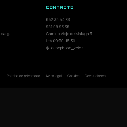
S
CONTACTO
642 35 44 83
951 06 93 36
 carga
Camino Viejo de Málaga 3
L–V 09:30–15:30
@tecnophone_velez
Política de privacidad
·
Aviso legal
·
Cookies
·
Devoluciones