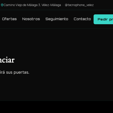
Camino Viejo de Málaga 3, Vélez-Málaga ·
@tecnophone_velez
Ofertas
Nosotros
Seguimiento
Contacto
Pedir p
ciar
irá sus puertas.