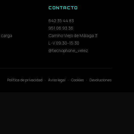
S
CONTACTO
642 35 44 83
951 06 93 36
 carga
Camino Viejo de Málaga 3
L–V 09:30–15:30
@tecnophone_velez
Política de privacidad
·
Aviso legal
·
Cookies
·
Devoluciones