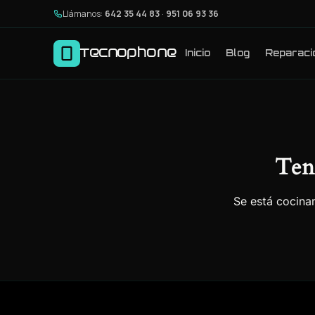
Llámanos:
642 35 44 83
·
951 06 93 36
Tecnophone
Inicio
Blog
Reparaci
Ten
Se está cocinan