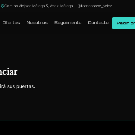
Camino Viejo de Málaga 3, Vélez-Málaga ·
@tecnophone_velez
Ofertas
Nosotros
Seguimiento
Contacto
Pedir p
ciar
irá sus puertas.