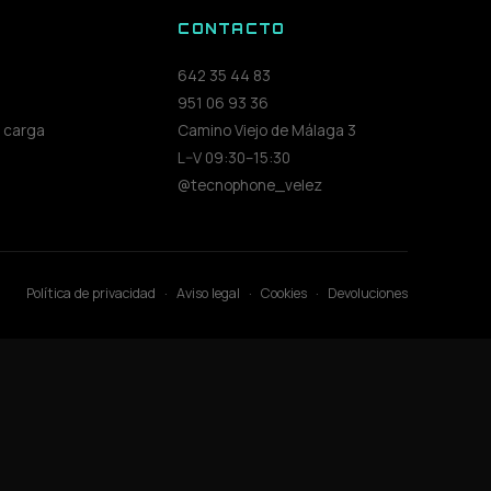
S
CONTACTO
642 35 44 83
951 06 93 36
 carga
Camino Viejo de Málaga 3
L–V 09:30–15:30
@tecnophone_velez
Política de privacidad
·
Aviso legal
·
Cookies
·
Devoluciones