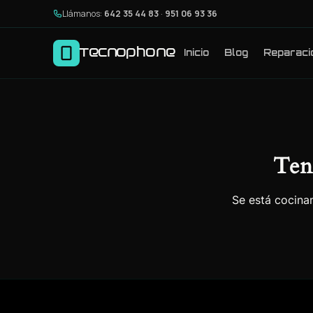
Llámanos:
642 35 44 83
·
951 06 93 36
Tecnophone
Inicio
Blog
Reparaci
Ten
Se está cocinan