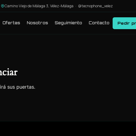
Camino Viejo de Málaga 3, Vélez-Málaga ·
@tecnophone_velez
Ofertas
Nosotros
Seguimiento
Contacto
Pedir p
ciar
irá sus puertas.