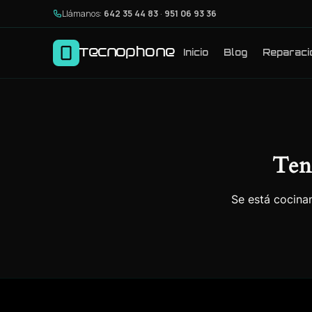
Llámanos:
642 35 44 83
·
951 06 93 36
Tecnophone
Inicio
Blog
Reparaci
Ten
Se está cocinan