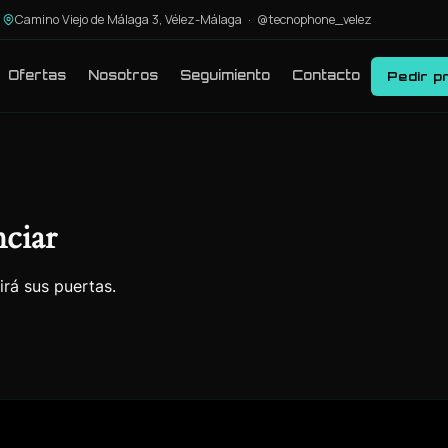
Camino Viejo de Málaga 3, Vélez-Málaga ·
@tecnophone_velez
Ofertas
Nosotros
Seguimiento
Contacto
Pedir p
ciar
irá sus puertas.