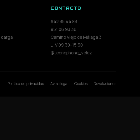
S
CONTACTO
642 35 44 83
951 06 93 36
 carga
Camino Viejo de Málaga 3
L–V 09:30–15:30
@tecnophone_velez
Política de privacidad
·
Aviso legal
·
Cookies
·
Devoluciones