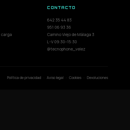
S
CONTACTO
642 35 44 83
951 06 93 36
 carga
Camino Viejo de Málaga 3
L–V 09:30–15:30
@tecnophone_velez
Política de privacidad
·
Aviso legal
·
Cookies
·
Devoluciones