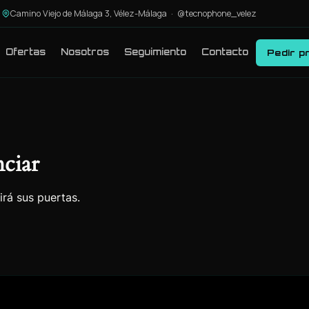
Camino Viejo de Málaga 3, Vélez-Málaga ·
@tecnophone_velez
Ofertas
Nosotros
Seguimiento
Contacto
Pedir p
ciar
irá sus puertas.