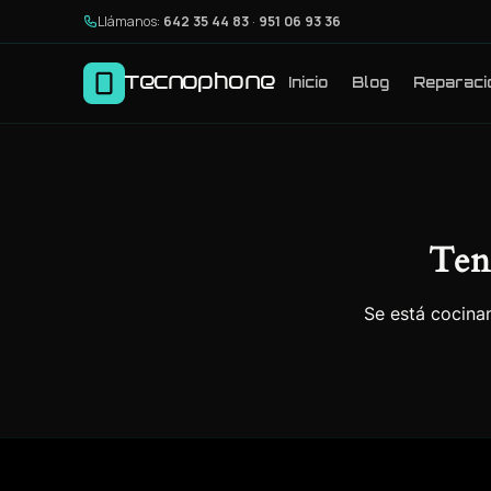
Llámanos:
642 35 44 83
·
951 06 93 36
Tecnophone
Inicio
Blog
Reparaci
Ten
Se está cocinan