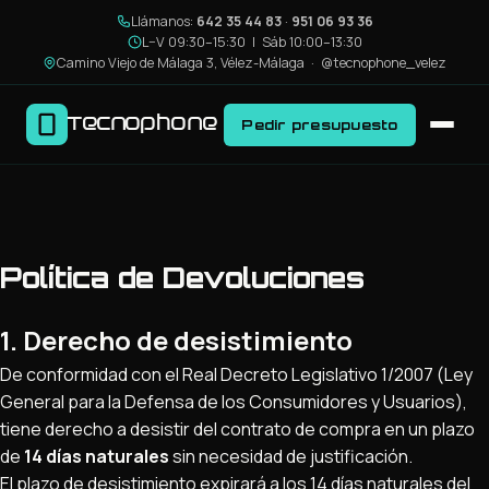
Llámanos:
642 35 44 83
·
951 06 93 36
L–V 09:30–15:30 | Sáb 10:00–13:30
Camino Viejo de Málaga 3, Vélez-Málaga ·
@tecnophone_velez
Tecnophone
Pedir presupuesto
Política de Devoluciones
1. Derecho de desistimiento
De conformidad con el Real Decreto Legislativo 1/2007 (Ley
General para la Defensa de los Consumidores y Usuarios),
tiene derecho a desistir del contrato de compra en un plazo
de
14 días naturales
sin necesidad de justificación.
El plazo de desistimiento expirará a los 14 días naturales del